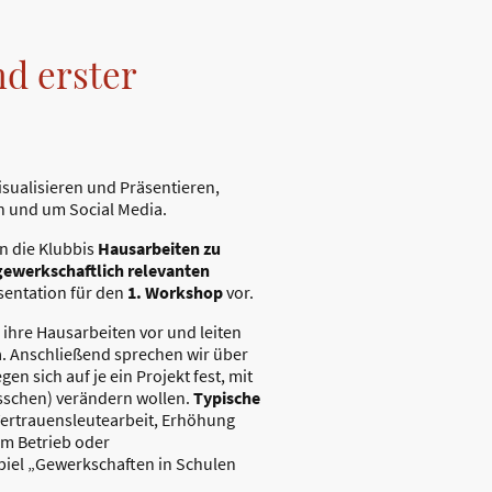
nd erster
isualisieren und Präsentieren,
n und um Social Media.
n die Klubbis
Hausarbeiten zu
gewerkschaftlich relevanten
sentation für den
1. Workshop
vor.
e ihre Hausarbeiten vor und leiten
. Anschließend sprechen wir über
n sich auf je ein Projekt fest, mit
bisschen) verändern wollen.
Typische
Vertrauensleutearbeit, Erhöhung
em Betrieb oder
spiel „Gewerkschaften in Schulen