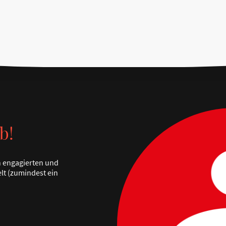
b!
n engagierten und
elt (zumindest ein