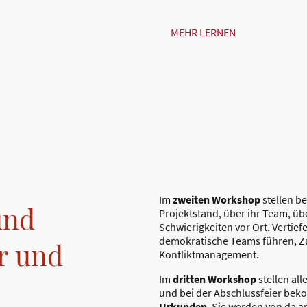
MEHR LERNEN
Im
zweiten Workshop
stellen be
und
Projektstand, über ihr Team, üb
Schwierigkeiten vor Ort. Vertief
demokratische Teams führen, 
er und
Konfliktmanagement.
Im
dritten Workshop
stellen all
und bei der Abschlussfeier bek
Urkunden
. Sie werden von da 